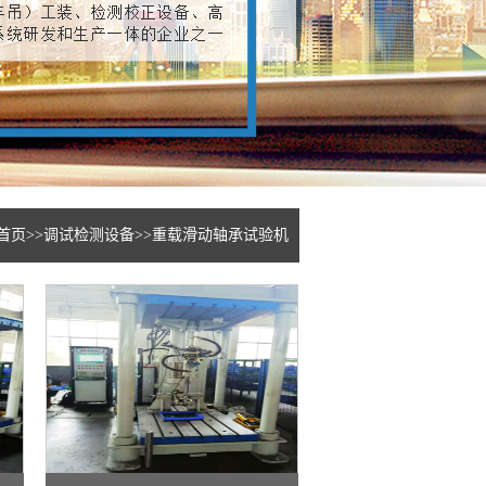
首页
>>
调试检测设备
>>
重载滑动轴承试验机